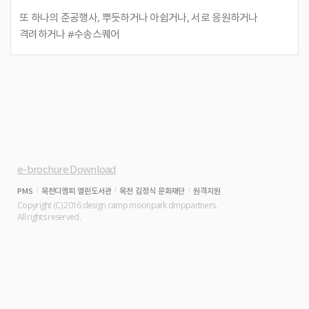
또
하나의
준공행사,
뿌듯하거나
아쉽거나,
서로
응원하거나
격려하거나
#수송스퀘어
e-brochure Download
PMS
목천디엠피 열린도서관
목천 김정식 문화재단
원격지원
Copyright (C) 2016 design camp moonpark dmppartners.
All rights reserved.